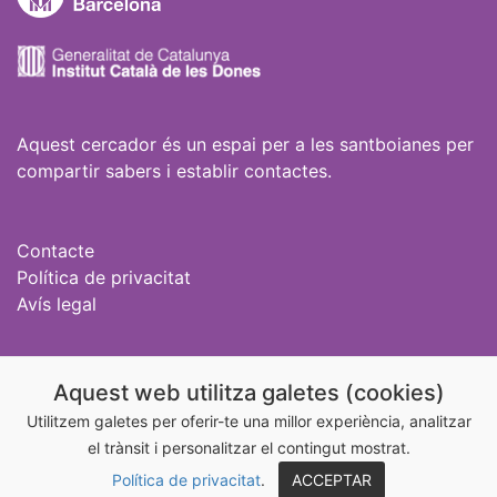
Aquest cercador és un espai per a les santboianes per
compartir sabers i establir contactes.
Contacte
Política de privacitat
Avís legal
Igualtat Sant Boi
Aquest web utilitza galetes (cookies)
@igualtatstboi
Utilitzem galetes per oferir-te una millor experiència, analitzar
el trànsit i personalitzar el contingut mostrat.
@aixonoesamor_stboi
Política de privacitat
.
ACCEPTAR