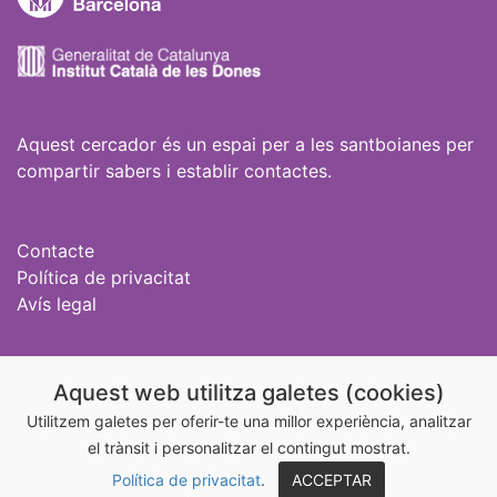
Aquest cercador és un espai per a les santboianes per
compartir sabers i establir contactes.
Contacte
Política de privacitat
Avís legal
Igualtat Sant Boi
Aquest web utilitza galetes (cookies)
@igualtatstboi
Utilitzem galetes per oferir-te una millor experiència, analitzar
el trànsit i personalitzar el contingut mostrat.
@aixonoesamor_stboi
Política de privacitat
.
ACCEPTAR