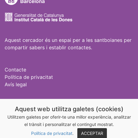
Aquest cercador és un espai per a les santboianes per
compartir sabers i establir contactes.
Contacte
Política de privacitat
Avís legal
Igualtat Sant Boi
Aquest web utilitza galetes (cookies)
@igualtatstboi
Utilitzem galetes per oferir-te una millor experiència, analitzar
el trànsit i personalitzar el contingut mostrat.
@aixonoesamor_stboi
Política de privacitat
.
ACCEPTAR