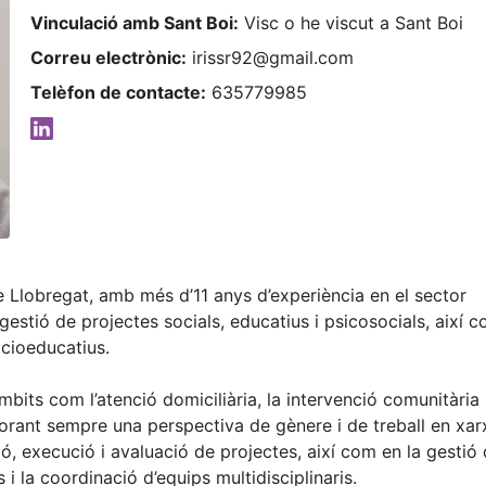
Vinculació amb Sant Boi:
Visc o he viscut a Sant Boi
Correu electrònic:
irissr92@gmail.com
Telèfon de contacte:
635779985
e Llobregat, amb més d’11 anys d’experiència en el sector
 gestió de projectes socials, educatius i psicosocials, així 
ocioeducatius.
its com l’atenció domiciliària, la intervenció comunitària i
rant sempre una perspectiva de gènere i de treball en xar
, execució i avaluació de projectes, així com en la gestió
i la coordinació d’equips multidisciplinaris.