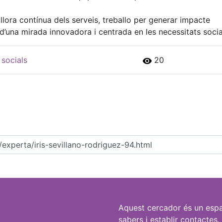
llora contínua dels serveis, treballo per generar impacte
 d’una mirada innovadora i centrada en les necessitats socia
 socials
20
Aquest cercador és un espa
sabers i establir contactes.