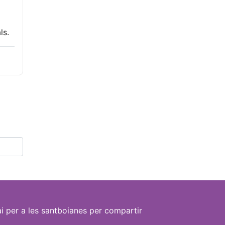
ls.
i per a les santboianes per compartir