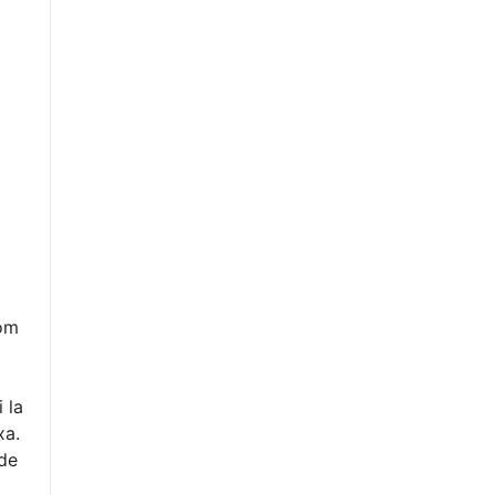
com
 la
xa.
 de