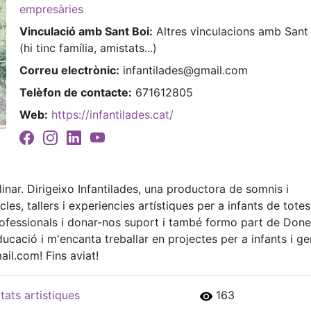
empresàries
Vinculació amb Sant Boi:
Altres vinculacions amb Sant
(hi tinc família, amistats...)
Correu electrònic:
infantilades@gmail.com
Telèfon de contacte:
671612805
Web:
https://infantilades.cat/
plinar. Dirigeixo Infantilades, una productora de somnis i
s, tallers i experiencies artístiques per a infants de totes
ofessionals i donar-nos suport i també formo part de Don
educació i m'encanta treballar en projectes per a infants i ge
il.com! Fins aviat!
ats artistiques
163