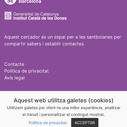
Aquest cercador és un espai per a les santboianes per
compartir sabers i establir contactes.
Contacte
Política de privacitat
Avís legal
Igualtat Sant Boi
Aquest web utilitza galetes (cookies)
@igualtatstboi
Utilitzem galetes per oferir-te una millor experiència, analitzar
el trànsit i personalitzar el contingut mostrat.
@aixonoesamor_stboi
Política de privacitat
.
ACCEPTAR