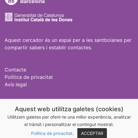
Aquest cercador és un espai per a les santboianes per
compartir sabers i establir contactes.
Contacte
Política de privacitat
Avís legal
Igualtat Sant Boi
Aquest web utilitza galetes (cookies)
@igualtatstboi
Utilitzem galetes per oferir-te una millor experiència, analitzar
el trànsit i personalitzar el contingut mostrat.
@aixonoesamor_stboi
Política de privacitat
.
ACCEPTAR