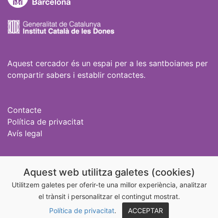
Aquest cercador és un espai per a les santboianes per
compartir sabers i establir contactes.
Contacte
Política de privacitat
Avís legal
Igualtat Sant Boi
Aquest web utilitza galetes (cookies)
@igualtatstboi
Utilitzem galetes per oferir-te una millor experiència, analitzar
el trànsit i personalitzar el contingut mostrat.
@aixonoesamor_stboi
Política de privacitat
.
ACCEPTAR