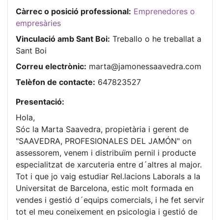
Càrrec o posició professional:
Emprenedores o
empresàries
Vinculació amb Sant Boi:
Treballo o he treballat a
Sant Boi
Correu electrònic:
marta@jamonessaavedra.com
Telèfon de contacte:
647823527
Presentació:
Hola,
Sóc la Marta Saavedra, propietària i gerent de
"SAAVEDRA, PROFESIONALES DEL JAMÓN" on
assessorem, venem i distribuïm pernil i producte
especialitzat de xarcuteria entre d´altres al major.
Tot i que jo vaig estudiar Rel.lacions Laborals a la
Universitat de Barcelona, estic molt formada en
vendes i gestió d´equips comercials, i he fet servir
tot el meu coneixement en psicologia i gestió de